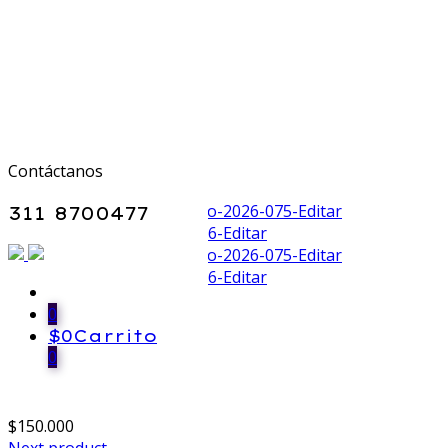
Contáctanos
311 8700477
Back
0
Previous product
$
0
Carrito
0
ANILLO BOTON
$
150.000