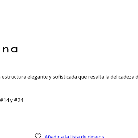
ana
estructura elegante y sofisticada que resalta la delicadeza 
: #14 y #24
Añadir a la lista de deseos