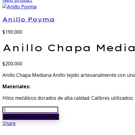
Next product
Anillo Poyma
$
190.000
Anillo Chapa Medi
$
200.000
Anillo Chapa Mediana Anillo tejido artesanalmente con una 
Materiales:
Hilos metálicos dorados de alta calidad. Calibres utilizados
Anillo
Chapa
Añadir al carrito
Mediana
Share
cantidad