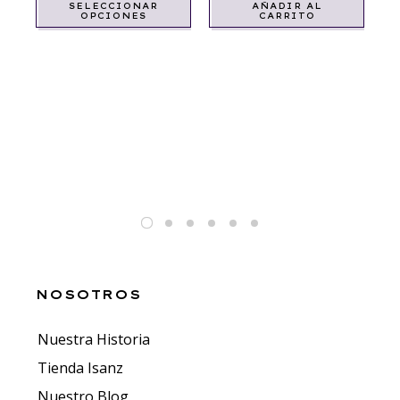
SELECCIONAR
AÑADIR AL
OPCIONES
CARRITO
AR
Í
$
3
NOSOTROS
Nuestra Historia
Tienda Isanz
Nuestro Blog