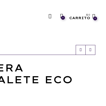
$
0
CARRITO
0
0
ERA
ALETE ECO