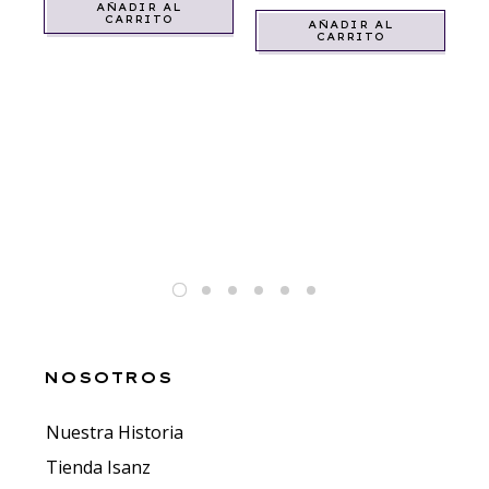
AÑADIR AL
CARRITO
AÑADIR AL
CARRITO
AR
AR
P
$
1
NOSOTROS
Nuestra Historia
Tienda Isanz