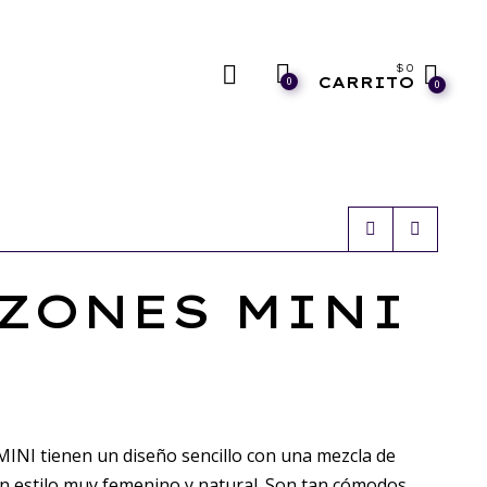
$
0
CARRITO
0
0
ZONES MINI
NI tienen un diseño sencillo con una mezcla de
un estilo muy femenino y natural. Son tan cómodos