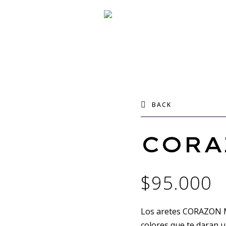
BACK
CORA
$
95.000
Los aretes CORAZON MI
colores que te daran 