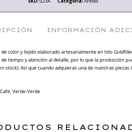
SKU:
023A
Categoría:
Aretes
RIPCIÓN
INFORMACIÓN ADIC
e color y tejido elaborado artesanalmente en hilo Goldfilled
 tiempo y atención al detalle, por lo que la producción pue
n stock). Así que cuando adquieras una de nuestras piezas 
-Café, Verde-Verde
ODUCTOS RELACIONA