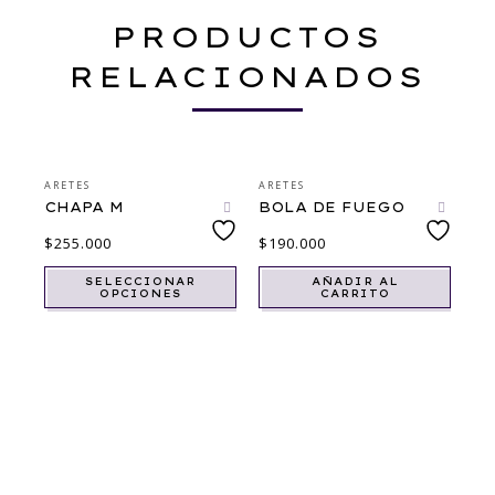
PRODUCTOS
RELACIONADOS
ARETES
ARETES
CHAPA M
BOLA DE FUEGO
$
255.000
$
190.000
SELECCIONAR
AÑADIR AL
OPCIONES
CARRITO
AR
D
$
2